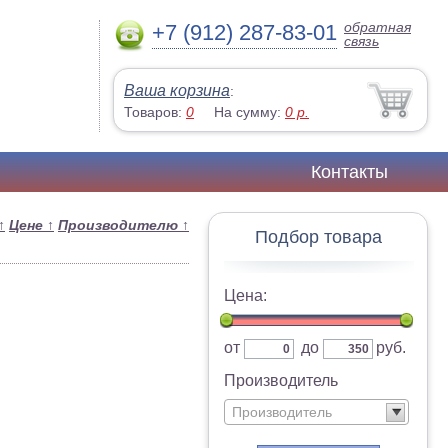
обратная
+7 (912) 287-83-01
связь
Ваша корзина
:
Товаров:
0
На сумму:
0
р.
Контакты
↑
Цене
↑
Производителю
↑
Подбор товара
Цена:
от
до
руб.
Производитель
Производитель