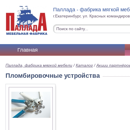
Паллада - фабрика мягкой ме
г.Екатеринбург, ул. Красных командиров
Главная
Паллада, фабрика мягкой мебели
/
Каталог
/
Акции партнёро
Пломбировочные устройства