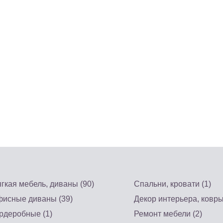
гкая мебель, диваны (90)
Спальни, кровати (1)
исные диваны (39)
Декор интерьера, ковры
рдеробные (1)
Ремонт мебели (2)