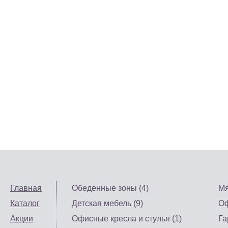
Главная
Обеденные зоны (4)
Мя
Каталог
Детская мебель (9)
Оф
Акции
Офисные кресла и стулья (1)
Га